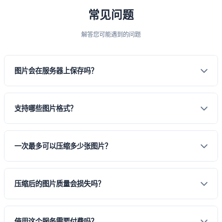
常见问题
解答您可能遇到的问题
图片会在服务器上保存吗？
不会。我们的压缩服务完全在浏览器本地进行， 图片文件不会上传
支持哪些图片格式？
到服务器。
我们支持 JPG、PNG、WebP、GIF 等常见图片格式。 输出格式可
一次最多可以压缩多少张图片？
以选择 JPG 或 PNG。
单次最多支持1000张图片同时压缩。 对于大量图片处理，建议分批
压缩后的图片质量会损失吗？
进行以获得更好的性能。
我们提供无损压缩和有损压缩两种模式。 无损压缩保持原始画质，
使用这个服务需要付费吗？